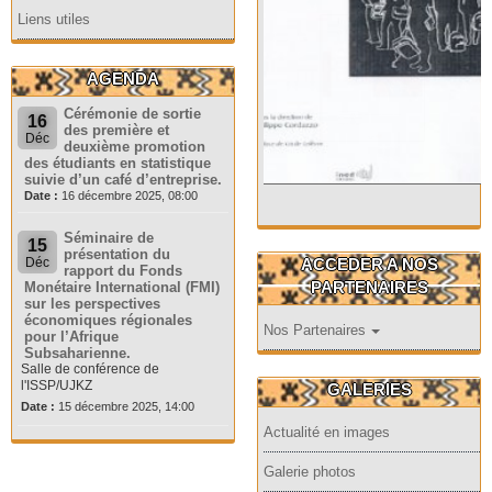
Liens utiles
AGENDA
Cérémonie de sortie
16
des première et
Déc
deuxième promotion
des étudiants en statistique
suivie d’un café d’entreprise.
Date :
16 décembre 2025, 08:00
Séminaire de
15
présentation du
ACCEDER A NOS
Déc
rapport du Fonds
PARTENAIRES
Monétaire International (FMI)
sur les perspectives
économiques régionales
Nos Partenaires
pour l’Afrique
Subsaharienne.
Salle de conférence de
l'ISSP/UJKZ
GALERIES
Date :
15 décembre 2025, 14:00
Actualité en images
Galerie photos