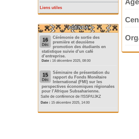
Age
Liens utiles
Cen
AGENDA
Org
Cérémonie de sortie des
16
première et deuxième
Déc
promotion des étudiants en
statistique suivie d’un café
d’entreprise.
Date :
16 décembre 2025, 08:00
Séminaire de présentation du
15
rapport du Fonds Monétaire
Déc
International (FMI) sur les
perspectives économiques régionales
pour l’Afrique Subsaharienne.
Salle de conférence de l'ISSP/UJKZ
Date :
15 décembre 2025, 14:00