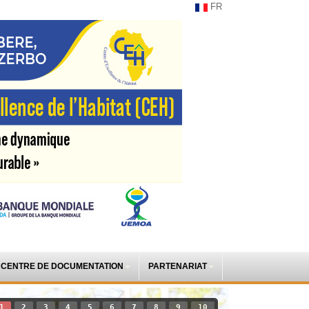
FR
CENTRE DE DOCUMENTATION
PARTENARIAT
1
2
3
4
5
6
7
8
9
10