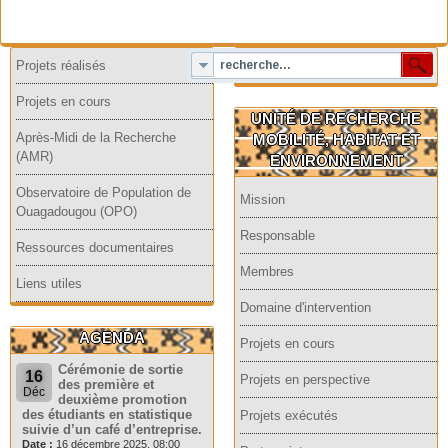
Projets réalisés
Projets en cours
UNITÉ DE RECHERCHE
Après-Midi de la Recherche
MOBILITÉ, HABITAT ET
(AMR)
ENVIRONNEMENT
Observatoire de Population de
Mission
Ouagadougou (OPO)
Responsable
Ressources documentaires
Membres
Liens utiles
Domaine d'intervention
AGENDA
Projets en cours
Cérémonie de sortie
16
Projets en perspective
des première et
Déc
deuxième promotion
des étudiants en statistique
Projets exécutés
suivie d’un café d’entreprise.
Date :
16 décembre 2025, 08:00