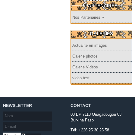
PARTENAIRES
Nos Partenaires
GALERIES
Actualité en images
Galerie photos
Galerie Vidéos
video test
NEWSLETTER
CONTACT
03 BP 7118 Ouagadougou 03
Burkina Faso
Tél:
+226 25 30 25 58