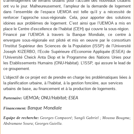
d’aménagement de terrains urbains pour l’accueil des nouveaux citadins
ont vu le jour. Malheureusement, l’ampleur de la demande de logement
dans l’ensemble de l’espace UEMOA est telle qu’il y a nécessité de
renforcer l’approche sous-régionale. Cela, pour apporter des solutions
idoines aux problèmes de logement. C’est ainsi que l’UEMOA a mis en
place le Centre d’excellence de l’habitat (CEH) qui couvre la sous-région.
Financé par l’UEMOA à travers la Banque Mondiale, ce centre à
envergure sous-régionale est piloté et mis en oeuvre par le consortium
l’Institut Supérieur des Sciences de la Population (ISSP) de l’Université
Joseph KIZERBO, l’Ecole Supérieure d’Economie Appliquée (ESEA) de
l’Université Cheick Anta Diop et le Programme des Nations Unies pour
les Etablissements Humains (ONU-Habitat). L’ISSP, qui assure le lead de
ce groupement.
L'objectif de ce projet est de prendre en charge les problématiques liées à
la planification urbaine, à l’habitat, à la gestion foncière, aux services
urbains de base, au financement et à la production de logements.
Partenaire:
UEMOA; ONU/Habitat; ESEA
Financement:
Banque Mondiale
Equipe de recherche:
Georges Compaoré; Sangli Gabriel ; Moussa Bougma;
Abdramane Soura; Georges Guiella.