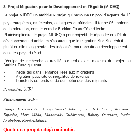
2. P
rojet
Migration pour le Développement et l’Egalité (MIDEQ)
Le projet MIDEQ un ambitieux projet qui regroupe un
pool d’experts de 13
pays européens, américains, asiatiques et africains. Il forme
06 corridors
de la migration, dont le corridor Burkina Faso/ Côte d’Ivoire.
Pluridisciplinaire, le projet MIDEQ a pour objectif de
répondre au défi du
développement durable en s'assurant que la migration Sud-Sud réduit -
plutôt qu’elle n’augmente - les inégalités pour aboutir au développement
dans les pays du Sud.
L'équipe de recherche a travillé sur trois axes majeurs du projet au
Burkina Faso qui sont :
Inégalités dans l’enfance liées aux migrations
Migration pauvreté et inégalités de revenus
Transferts de fonds et de compétences des migrants
Partenaire:
UKRI
Financement:
GCRF
Equipe de recherche:
Bonayi Hubert Dabiré ; Sangli Gabriel ; Alexandra
Tapsoba; Marc Méda; Mahamady Ouédraogo; Bakary Ouattara; Issaka
Anabebou; Komi A.Azianu.
Quelques projets déjà exécutés