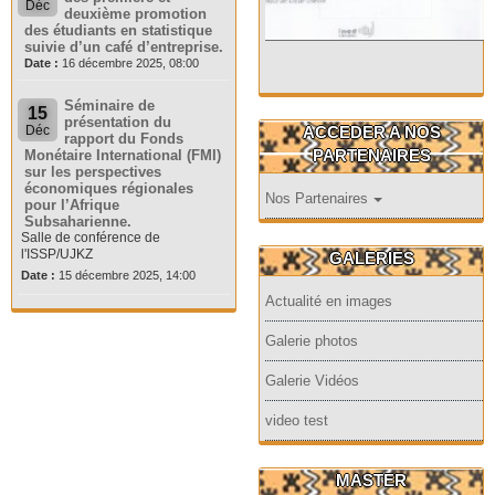
Déc
deuxième promotion
des étudiants en statistique
suivie d’un café d’entreprise.
Date :
16 décembre 2025, 08:00
Séminaire de
15
présentation du
ACCEDER A NOS
Déc
rapport du Fonds
PARTENAIRES
Monétaire International (FMI)
sur les perspectives
économiques régionales
Nos Partenaires
pour l’Afrique
Subsaharienne.
Salle de conférence de
l'ISSP/UJKZ
GALERIES
Date :
15 décembre 2025, 14:00
Actualité en images
Galerie photos
Galerie Vidéos
video test
MASTER