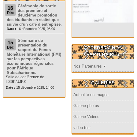
Cérémonie de sortie
16
des première et
Déc
deuxième promotion
des étudiants en statistique
suivie d’un café d’entreprise.
Date :
16 décembre 2025, 08:00
Séminaire de
15
présentation du
ACCEDER A NOS
Déc
rapport du Fonds
PARTENAIRES
Monétaire International (FMI)
sur les perspectives
économiques régionales
Nos Partenaires
pour l’Afrique
Subsaharienne.
Salle de conférence de
l'ISSP/UJKZ
GALERIES
Date :
15 décembre 2025, 14:00
Actualité en images
Galerie photos
Galerie Vidéos
video test