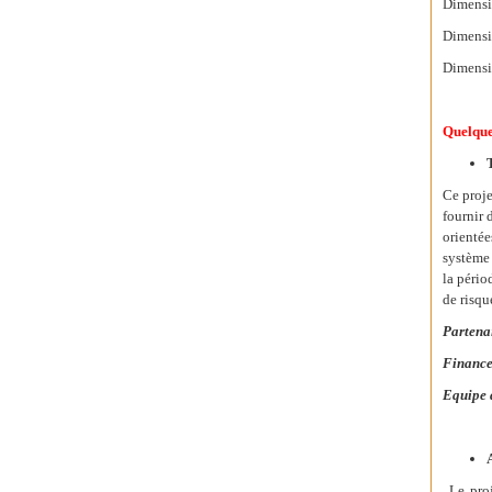
Dimensi
Dimensi
Dimensio
Quelques
Ce proje
fournir 
orientée
système 
la pério
de risqu
Partena
Finance
Equipe 
Le pro