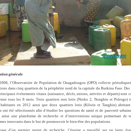
ation générale
2008, l’Observatoire de Population de Ouagadougou (OPO) collecte périodique
ions dans cinq quartiers de la périphérie nord de la capitale du Burkina Faso. De
principaux événements vitaux (naissance, décès, unions, arrivées et départs) sont c
nne tous les 8 mois. Trois quartiers non lotis (Nioko 2, Nonghin et Polesgo) to
habitants en 2012 ainsi que deux quartiers lotis (Kilwin et Tanghin) abritan
s ont été sélectionnés afin d’étudier les questions de santé et de pauvreté urbai
e ainsi une plateforme de recherche et d’interventions unique permettant de te
es innovants dans le but de promouvoir le bien-être des populations.
base d’un premier projet de recherche, l’équipe a travaillé sur un large éve