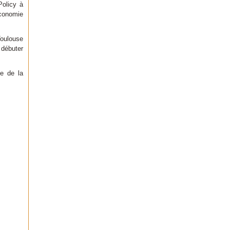
Policy à
économie
Toulouse
 débuter
se de la