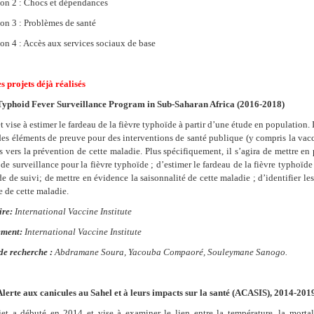
on 2 : Chocs et dépendances
on 3 : Problèmes de santé
n 4 : Accès aux services sociaux de base
 projets déjà réalisés
Typhoid Fever Surveillance Program in Sub-Saharan Africa (
2016-2018)
t vise à estimer le fardeau de la fièvre typhoïde à partir d’une étude en population. 
des éléments de preuve pour des interventions de santé publique (y compris la vac
s vers la prévention de cette maladie. Plus spécifiquement, il s’agira de mettre en
de surveillance pour la fièvre typhoïde ; d’estimer le fardeau de la fièvre typhoïd
de de suivi; de mettre en évidence la saisonnalité de cette maladie ; d’identifier les
e de cette maladie.
ire:
International Vaccine Institute
ment:
International Vaccine Institute
de recherche :
Abdramane Soura, Yacouba Compaoré, Souleymane Sanogo.
Alerte aux canicules au Sahel et à leurs impacts sur la santé (ACASIS), 2014-201
jet a débuté en 2014 et vise à examiner le lien entre la température, la mortali