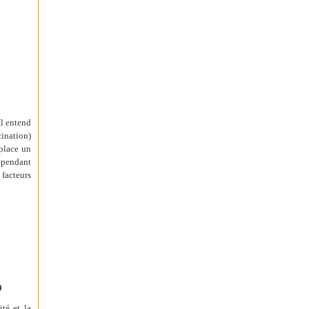
Il entend
cination)
 place un
e pendant
 facteurs
9
té et la