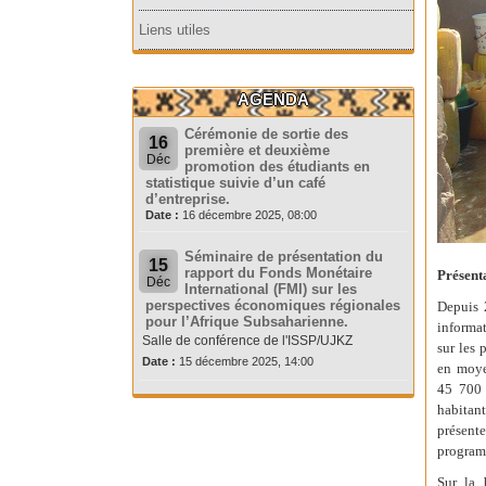
Liens utiles
AGENDA
Cérémonie de sortie des
16
première et deuxième
Déc
promotion des étudiants en
statistique suivie d’un café
d’entreprise.
Date :
16 décembre 2025, 08:00
Séminaire de présentation du
15
rapport du Fonds Monétaire
Présent
Déc
International (FMI) sur les
perspectives économiques régionales
Depuis 
pour l’Afrique Subsaharienne.
informat
Salle de conférence de l'ISSP/UJKZ
sur les 
Date :
15 décembre 2025, 14:00
en moye
45 700 
habitant
présent
programm
Sur la 