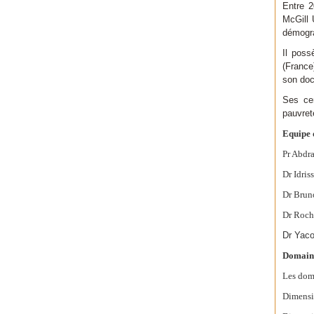
Entre 2
McGill 
démograp
Il poss
(France
son doc
Ses cen
pauvret
Equipe 
Pr Abdr
Dr Idris
Dr Brun
Dr Roch
Dr Yac
Domaine
Les dom
Dimensi