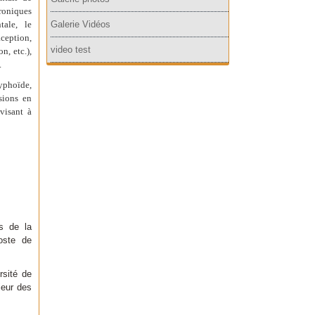
hroniques
tale, le
Galerie Vidéos
aception,
video test
n, etc.),
.
typhoïde,
isions en
visant à
es de la
oste de
rsité de
ieur des