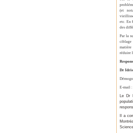
probléma
(et not
vieillis
etc. En 
des diff
Par la s
ciblage 
matière
réduire 
Respons
Dr Idri
Démogr
E-mail :
Le Dr I
popula
respons
Il a co
Montréa
Science