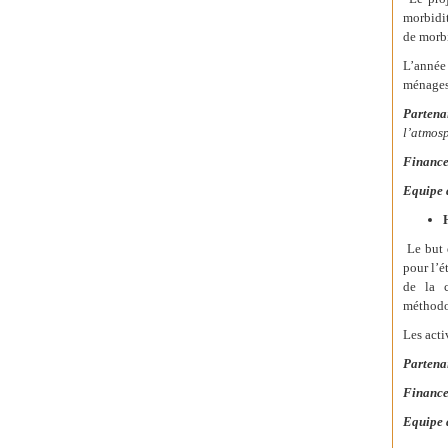
morbidit
de morbi
L’année
ménages
Partena
l’atmos
Finance
Equipe 
Le but 
pour l’é
de la c
méthodol
Les acti
Partena
Finance
Equipe 