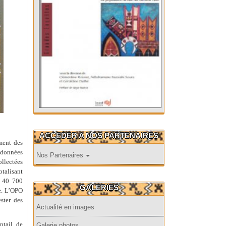
ACCEDER A NOS PARTENAIRES
ment des
s données
Nos Partenaires
ollectées
talisant
t 40 700
GALERIES
ne. L’OPO
ster des
Actualité en images
ntail de
Galerie photos