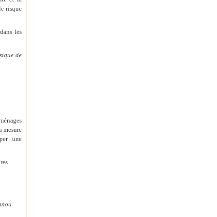
le risque
dans les
sique de
s ménages
la mesure
pper une
res.
ianou