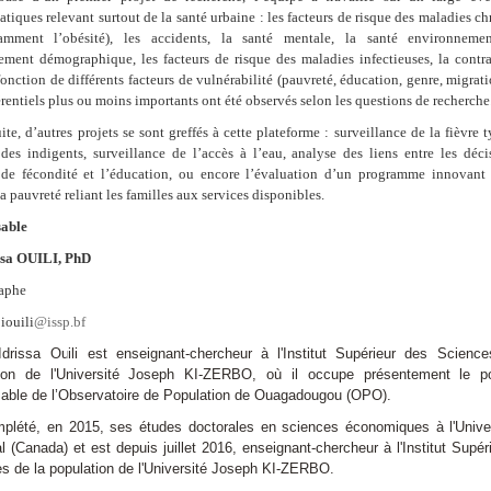
tiques relevant surtout de la santé urbaine : les facteurs de risque des maladies c
amment l’obésité), les accidents, la santé mentale, la santé environnemen
sement démographique, les facteurs de risque des maladies infectieuses, la contr
fonction de différents facteurs de vulnérabilité (pauvreté, éducation, genre, migratio
érentiels plus ou moins importants ont été observés selon les questions de recherche
uite, d’autres projets se sont greffés à cette plateforme : surveillance de la fièvre 
des indigents, surveillance de l’accès à l’eau, analyse des liens entre les déc
 de fécondité et l’éducation, ou encore l’évaluation d’un programme innovant 
la pauvreté reliant les familles aux services disponibles.
able
ssa OUILI, PhD
aphe
 iouili
@issp.bf
drissa Ouili est enseignant-chercheur à l'Institut Supérieur des Scienc
tion de l'Université Joseph KI-ZERBO, où il occupe présentement le p
able de l’Observatoire de Population de Ouagadougou (OPO).
mplété, en 2015, ses études doctorales en sciences économiques à l'Unive
l (Canada) et est depuis juillet 2016, enseignant-chercheur à l'Institut Supér
s de la population de l'Université Joseph KI-ZERBO.