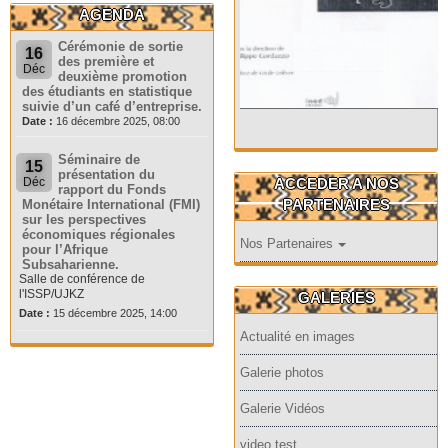
AGENDA
Cérémonie de sortie
16
des première et
Déc
deuxième promotion
des étudiants en statistique
suivie d’un café d’entreprise.
Date :
16 décembre 2025, 08:00
Séminaire de
15
présentation du
ACCEDER A NOS
Déc
rapport du Fonds
PARTENAIRES
Monétaire International (FMI)
sur les perspectives
économiques régionales
Nos Partenaires
pour l’Afrique
Subsaharienne.
Salle de conférence de
l'ISSP/UJKZ
GALERIES
Date :
15 décembre 2025, 14:00
Actualité en images
Galerie photos
Galerie Vidéos
video test