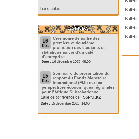
Bulleti
Liens utiles
Bulleti
Bulleti
Bulleti
AGENDA
Bulleti
Cérémonie de sortie des
16
première et deuxième
Déc
promotion des étudiants en
statistique suivie d’un café
d’entreprise.
Date :
16 décembre 2025, 08:00
Séminaire de présentation du
15
rapport du Fonds Monétaire
Déc
International (FMI) sur les
perspectives économiques régionales
pour l’Afrique Subsaharienne.
Salle de conférence de l'ISSP/UJKZ
Date :
15 décembre 2025, 14:00