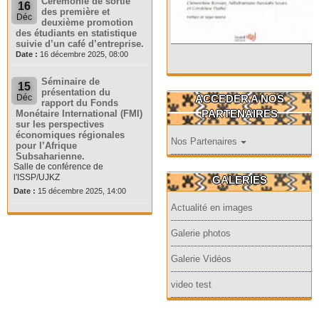
Cérémonie de sortie
16
des première et
Déc
deuxième promotion
des étudiants en statistique
suivie d’un café d’entreprise.
Date :
16 décembre 2025, 08:00
Séminaire de
15
présentation du
ACCEDER A NOS
Déc
rapport du Fonds
PARTENAIRES
Monétaire International (FMI)
sur les perspectives
économiques régionales
Nos Partenaires
pour l’Afrique
Subsaharienne.
Salle de conférence de
l'ISSP/UJKZ
GALERIES
Date :
15 décembre 2025, 14:00
Actualité en images
Galerie photos
Galerie Vidéos
video test