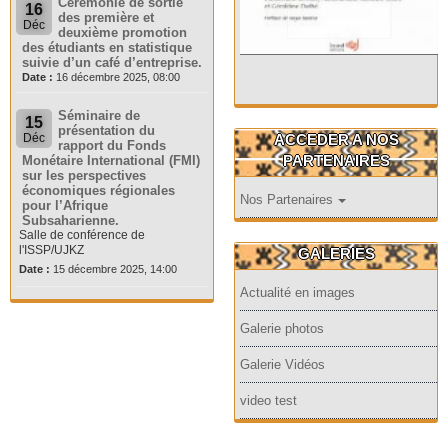
Cérémonie de sortie
16
des première et
Déc
deuxième promotion
des étudiants en statistique
suivie d’un café d’entreprise.
Date :
16 décembre 2025, 08:00
Séminaire de
15
présentation du
ACCEDER A NOS
Déc
rapport du Fonds
PARTENAIRES
Monétaire International (FMI)
sur les perspectives
économiques régionales
Nos Partenaires
pour l’Afrique
Subsaharienne.
Salle de conférence de
l'ISSP/UJKZ
GALERIES
Date :
15 décembre 2025, 14:00
Actualité en images
Galerie photos
Galerie Vidéos
video test