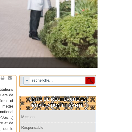
itutions
inuera de
UNITÉ DE RECHERCHE EN
hèmes et
POPULATION ET SANTÉ
e mettre
ational
Mission
, ONGs…)
re et de
Responsable
; sur le