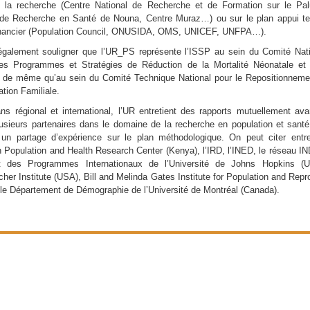
 la recherche (Centre National de Recherche et de Formation sur le Pa
de Recherche en Santé de Nouna, Centre Muraz…) ou sur le plan appui t
inancier (Population Council, ONUSIDA, OMS, UNICEF, UNFPA…).
 également souligner que l’UR_PS représente l’ISSP au sein du Comité Nat
es Programmes et Stratégies de Réduction de la Mortalité Néonatale et 
e de même qu’au sein du Comité Technique National pour le Repositionneme
ation Familiale.
ns régional et international, l’UR entretient des rapports mutuellement av
usieurs partenaires dans le domaine de la recherche en population et santé
un partage d’expérience sur le plan méthodologique. On peut citer entr
an Population and Health Research Center (Kenya), l’IRD, l’INED, le réseau 
itut des Programmes Internationaux de l’Université de Johns Hopkins (U
her Institute (USA), Bill and Melinda Gates Institute for Population and Repr
 le Département de Démographie de l’Université de Montréal (Canada).