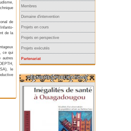
ludisme,
Membres
echnique
Domaine d'intervention
ional de
Projets en cours
Infanto-
nt de la
Projets en perspective
antageux
Projets exécutés
, ce qui
e autres
Partenariat
INDEPTH,
SA), le
oductive
DERNIERES PUBLICATIONS