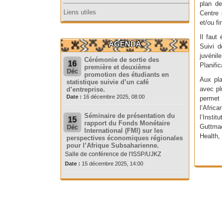
plan de
Liens utiles
Centre 
et/ou f
Il faut
AGENDA
Suivi d
juvénil
Cérémonie de sortie des
16
Planific
première et deuxième
Déc
promotion des étudiants en
Aux pla
statistique suivie d’un café
avec pl
d’entreprise.
Date :
16 décembre 2025, 08:00
permet 
l’Afric
Séminaire de présentation du
l’Inst
15
rapport du Fonds Monétaire
Guttmac
Déc
International (FMI) sur les
Health,
perspectives économiques régionales
pour l’Afrique Subsaharienne.
Salle de conférence de l'ISSP/UJKZ
Date :
15 décembre 2025, 14:00