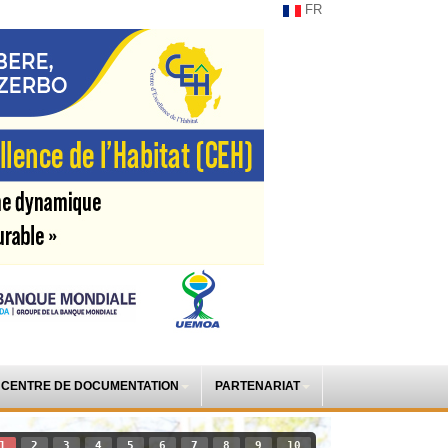
FR
CENTRE DE DOCUMENTATION
PARTENARIAT
1
2
3
4
5
6
7
8
9
10