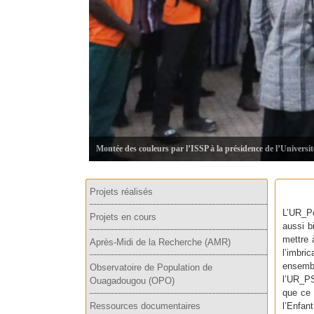
Projets réalisés
L’UR_Po
Projets en cours
aussi bi
mettre 
Après-Midi de la Recherche (AMR)
l’imbri
ensemb
Observatoire de Population de
l’UR_PS
Ouagadougou (OPO)
que ce 
Ressources documentaires
l’Enfan